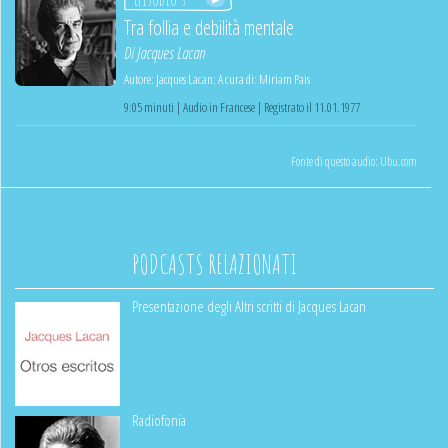
Tra follia e debilità mentale
Di
Jacques Lacan
Autore:
Jacques Lacan
;
A cura di:
Miriam Pais
9:05 minuti | Audio in Francese | Registrato il 11.01.1977
Fonte di questo audio:
Ubu.com
PODCASTS RELAZIONATI
Presentazione degli Altri scritti di Jacques Lacan
Radiofonia