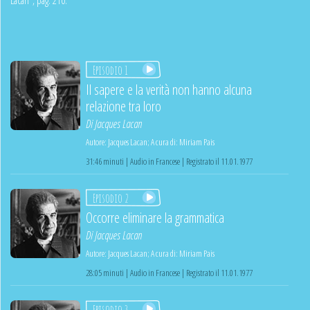
Episodio 1
Il sapere e la verità non hanno alcuna
relazione tra loro
Di
Jacques Lacan
Autore:
Jacques Lacan
;
A cura di:
Miriam Pais
31:46 minuti | Audio in Francese | Registrato il 11.01.1977
Episodio 2
Occorre eliminare la grammatica
Di
Jacques Lacan
Autore:
Jacques Lacan
;
A cura di:
Miriam Pais
28:05 minuti | Audio in Francese | Registrato il 11.01.1977
Episodio 3