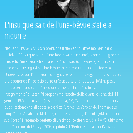
L'insu que sait de l'une-bévue s'aile a
mourre
Negli anni 1976-1977 Lacan pronuncia il suo ventiquattresimo Seminario
intitolato “L’insu que sait de l’une bévue s’aile a mourre”, facendo un gioco di
parole tra l’invenzione freudiana dell’inconscio (unbewusste) e una certa
omofonia translinguistica. Une-bévue in francese risuona con il tedesco
Unbewusste, con l’intenzione di segnalare le infinite divagazioni del simbolico
e proponendo l’inconscio come un’elucubrazione ipotetica. JAM ha posto
questo seminario come l’inizio di ciò che lui chiama” l’ultimissimo
insegnamento” di Lacan. Vi proponiamo l’ascolto della quarta lezione dell'11
gennaio 1977 in cui Lacan (così ci racconta JAM) “si burlò crudelmente di una
pubblicazione che all’epoca aveva fatto furore: "Le Verbier de l’homme aux
Loups” di N. Abraham e M. Torok, con prefazione di J. Derrida. JAM ricorda nel
suo Corso “è l’esempio perfetto di un simbolico sfrenato”. (1) JAM “El ultimisimo
Lacan” Lección del 9 mayo 2007, capitulo XIII “Períodos en la enseñanza de
Lacan", pag. 210.