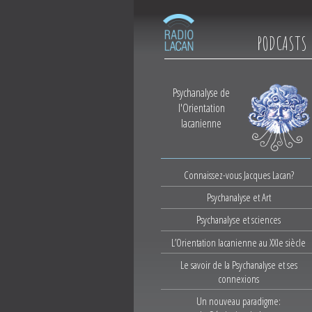
PODCASTS
Psychanalyse de
l'Orientation
lacanienne
Connaissez-vous Jacques Lacan?
Psychanalyse et Art
Psychanalyse et sciences
L’Orientation lacanienne au XXIe siècle
Le savoir de la Psychanalyse et ses
connexions
Un nouveau paradigme: