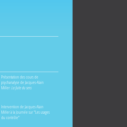
Présentation des cours de
psychanalyse de Jacques-Alain
Miller:
La fuite du sens
Intervention de Jacques-Alain
Miller à la Journée sur "Les usages
du contrôle"