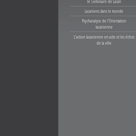
le Séminaire de Lacan
Lacaniens dans le monde
Psychanalyse de l'Orientation
lacanienne
L'action lacanienne en acte et les échos
de la ville