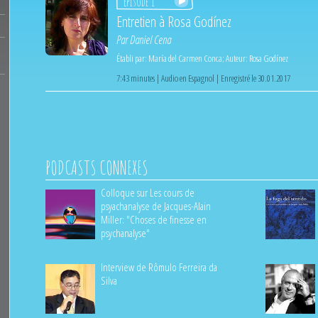
Épisode 1
Entretien à Rosa Godínez
Par
Daniel Cena
Établi par:
María del Carmen Conca
;
Auteur:
Rosa Godínez
7:43 minutes | Audio en Espagnol | Enregistré le 30.01.2017
PODCASTS CONNEXES
Colloque sur Les cours de
psyachanalyse de Jacques-Alain
Miller: "Choses de finesse en
psychanalyse"
Interview de Rômulo Ferreira da
Silva