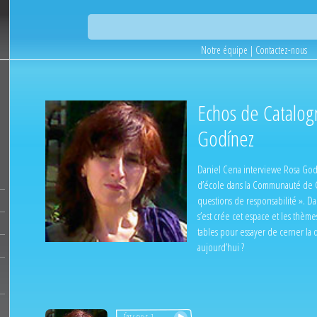
Notre équipe
|
Contactez-nous
Echos de Catalogn
Godínez
Daniel Cena interviewe Rosa God
d’école dans la Communauté de Cat
questions de responsabilité ». D
s’est crée cet espace et les thème
tables pour essayer de cerner la
aujourd’hui ?