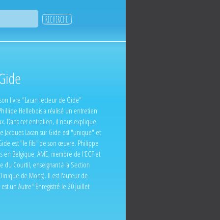
 Gide
son livre "Lacan lecteur de Gide"
Phillipe Hellebois a réalisé un entretien
ux. Dans cet entretien, il nous explique
 de Jacques Lacan sur Gide est "unique" et
de est "le fils" de son œuvre. Philippe
ns en Belgique, AME, membre de l'ECF et
 du Courtil, enseignant à la Section
inique de Mons). Il est l'auteur de
st un Autre" Enregistré le 20 juillet