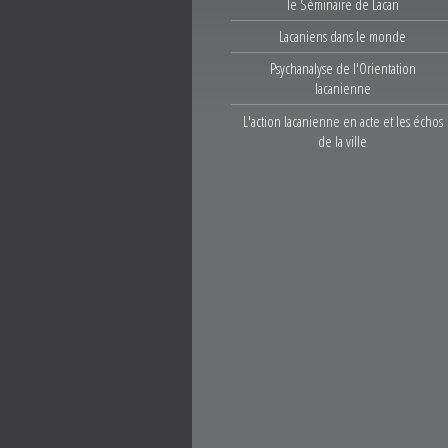
le Séminaire de Lacan
Lacaniens dans le monde
Psychanalyse de l'Orientation
lacanienne
L'action lacanienne en acte et les échos
de la ville