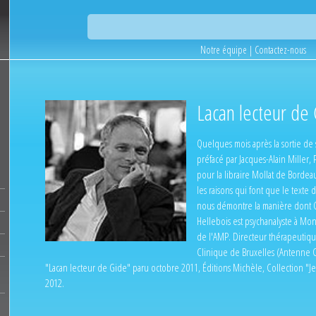
Notre équipe
|
Contactez-nous
Lacan lecteur de
Quelques mois après la sortie de 
préfacé par Jacques-Alain Miller, 
pour la libraire Mollat de Bordea
les raisons qui font que le texte
nous démontre la manière dont Gi
Hellebois est psychanalyste à Mo
de l'AMP. Directeur thérapeutique
Clinique de Bruxelles (Antenne Cl
"Lacan lecteur de Gide" paru octobre 2011, Éditions Michèle, Collection "Je e
2012.