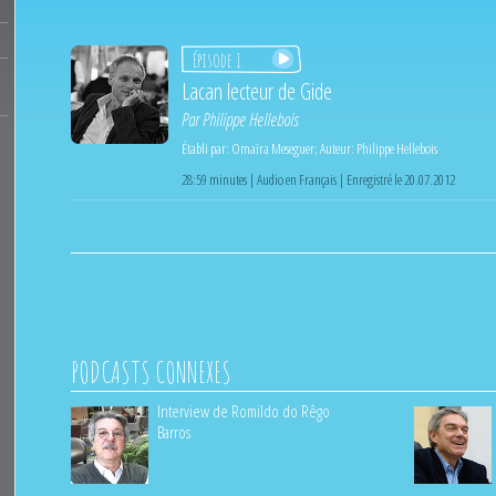
Épisode 1
Lacan lecteur de Gide
Par
Philippe Hellebois
Établi par:
Omaïra Meseguer
;
Auteur:
Philippe Hellebois
28:59 minutes | Audio en Français | Enregistré le 20.07.2012
PODCASTS CONNEXES
Interview de Romildo do Rêgo
Barros