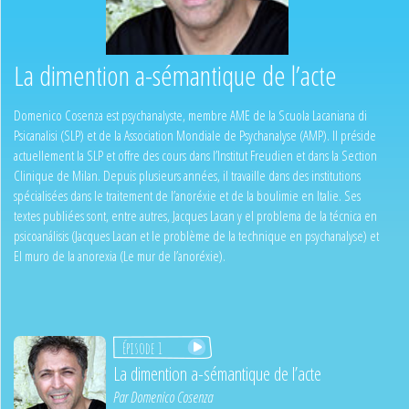
La dimention a-sémantique de l’acte
Domenico Cosenza est psychanalyste, membre AME de la Scuola Lacaniana di
Psicanalisi (SLP) et de la Association Mondiale de Psychanalyse (AMP). Il préside
actuellement la SLP et offre des cours dans l’Institut Freudien et dans la Section
Clinique de Milan. Depuis plusieurs années, il travaille dans des institutions
spécialisées dans le traitement de l’anoréxie et de la boulimie en Italie. Ses
textes publiées sont, entre autres, Jacques Lacan y el problema de la técnica en
psicoanálisis (Jacques Lacan et le problème de la technique en psychanalyse) et
El muro de la anorexia (Le mur de l’anoréxie).
Épisode 1
La dimention a-sémantique de l’acte
Par
Domenico Cosenza