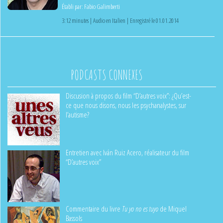
Établi par:
Fabio Galimberti
3:12 minutes | Audio en Italien | Enregistré le 01.01.2014
PODCASTS CONNEXES
Discusion à propos du film “D’autres voix”: ¿Qu’est-
ce que nous disons, nous les psychanalystes, sur
l’autisme?
Entretien avec Iván Ruiz Acero, réalisateur du film
“D’autres voix”
Commentaire du livre
Tu yo no es tuyo
de Miquel
Bassols