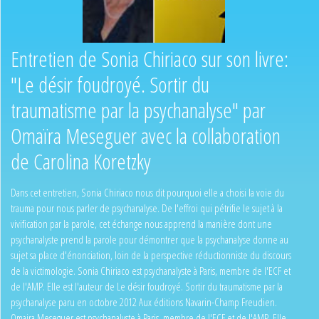
Entretien de Sonia Chiriaco sur son livre:
"Le désir foudroyé. Sortir du
traumatisme par la psychanalyse" par
Omaïra Meseguer avec la collaboration
de Carolina Koretzky
Dans cet entretien, Sonia Chiriaco nous dit pourquoi elle a choisi la voie du
trauma pour nous parler de psychanalyse. De l'effroi qui pétrifie le sujet à la
vivification par la parole, cet échange nous apprend la manière dont une
psychanalyste prend la parole pour démontrer que la psychanalyse donne au
sujet sa place d'énonciation, loin de la perspective réductionniste du discours
de la victimologie. Sonia Chiriaco est psychanalyste à Paris, membre de l'ECF et
de l'AMP. Elle est l'auteur de Le désir foudroyé. Sortir du traumatisme par la
psychanalyse paru en octobre 2012 Aux éditions Navarin-Champ Freudien.
Omaira Meseguer est psychanalyste à Paris, membre de l'ECF et de l'AMP. Elle