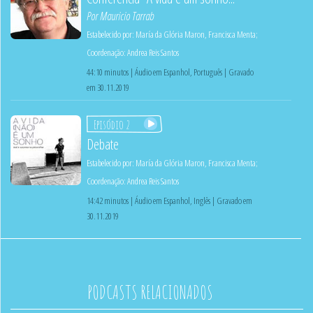
Por
Mauricio Tarrab
Estabelecido por:
María da Glória Maron
,
Francisca Menta
;
Coordenação:
Andrea Reis Santos
44:10 minutos | Áudio em Espanhol, Português | Gravado
em 30.11.2019
Episódio 2
Debate
Estabelecido por:
María da Glória Maron
,
Francisca Menta
;
Coordenação:
Andrea Reis Santos
14:42 minutos | Áudio em Espanhol, Inglês | Gravado em
30.11.2019
PODCASTS RELACIONADOS