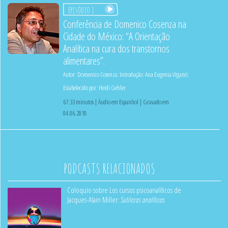
Episódio 1
Conferência de Domenico Cosenza na
Cidade do México: “A Orientação
Analítica na cura dos transtornos
alimentares”.
Autor:
Domenico Cosenza
;
Introdução:
Ana Eugenia Viganó
;
Estabelecido por:
Heidi Gehler
67:33 minutos | Áudio em Espanhol | Gravado em
04.06.2018
PODCASTS RELACIONADOS
Coloquio sobre Los cursos psicoanalíticos de
Jacques-Alain Miller:
Sutilezas analíticas