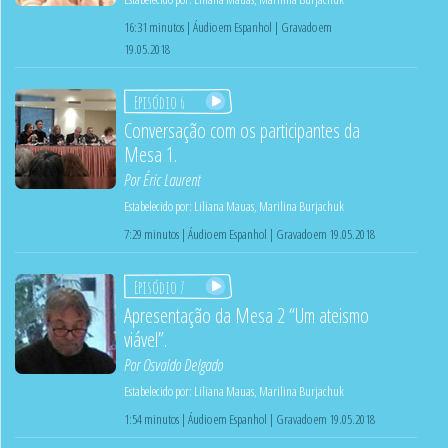
16:31 minutos | Áudio em Espanhol | Gravado em
19.05.2018
Episódio 6
Conversação com os participantes da
Mesa 1.
Por
Éric Laurent
Estabelecido por:
Liliana Mauas
,
Marilina Burjachuk
7:29 minutos | Áudio em Espanhol | Gravado em 19.05.2018
Episódio 7
Apresentação da Mesa 2 “Um ateismo
viável”.
Por
Osvaldo Delgado
Estabelecido por:
Liliana Mauas
,
Marilina Burjachuk
1:54 minutos | Áudio em Espanhol | Gravado em 19.05.2018