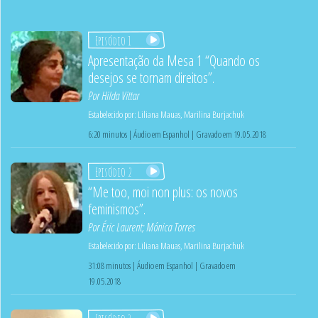
Episódio 1
Apresentação da Mesa 1 “Quando os
desejos se tornam direitos”.
Por
Hilda Vittar
Estabelecido por:
Liliana Mauas
,
Marilina Burjachuk
6:20 minutos | Áudio em Espanhol | Gravado em 19.05.2018
Episódio 2
“Me too, moi non plus: os novos
feminismos”.
Por
Éric Laurent
;
Mónica Torres
Estabelecido por:
Liliana Mauas
,
Marilina Burjachuk
31:08 minutos | Áudio em Espanhol | Gravado em
19.05.2018