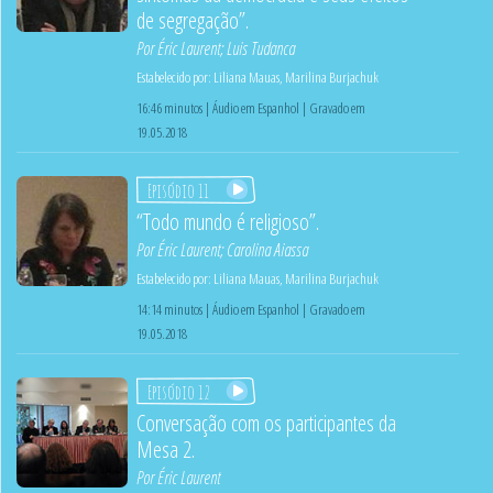
de segregação”.
Por
Éric Laurent
;
Luis Tudanca
Estabelecido por:
Liliana Mauas
,
Marilina Burjachuk
16:46 minutos | Áudio em Espanhol | Gravado em
19.05.2018
Episódio 11
“Todo mundo é religioso”.
Por
Éric Laurent
;
Carolina Aiassa
Estabelecido por:
Liliana Mauas
,
Marilina Burjachuk
14:14 minutos | Áudio em Espanhol | Gravado em
19.05.2018
Episódio 12
Conversação com os participantes da
Mesa 2.
Por
Éric Laurent