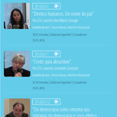
Episódio 8
“Direitos humanos. Em nome do pai”.
Por
Éric Laurent
;
Ana Maria Careaga
Estabelecido por:
Liliana Mauas
,
Marilina Burjachuk
18:07 minutos | Áudio em Espanhol | Gravado em
19.05.2018
Episódio 9
“Credo quia absurdum”.
Por
Éric Laurent
;
Leonardo Gorostiza
Estabelecido por:
Liliana Mauas
,
Marilina Burjachuk
22:10 minutos | Áudio em Espanhol | Gravado em
19.05.2018
Episódio 10
“Da democracia como sintoma aos
sintomas da democracia e seus efeitos