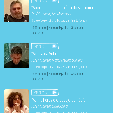
Episódio 3
“Aporte para uma política do sinthoma”.
Por
Éric Laurent
;
Lito Matusevich
Estabelecido por:
Liliana Mauas
,
Marilina Burjachuk
15:56 minutos | Áudio em Espanhol | Gravado em
19.05.2018
Episódio 4
“Acerca da Vida”.
Por
Éric Laurent
;
Matías Meichtri Quintans
Estabelecido por:
Liliana Mauas
,
Marilina Burjachuk
18:38 minutos | Áudio em Espanhol | Gravado em
19.05.2018
Episódio 5
“As mulheres e o desejo de não”.
Por
Éric Laurent
;
Silvia Salman
Estabelecido por:
Liliana Mauas
,
Marilina Burjachuk