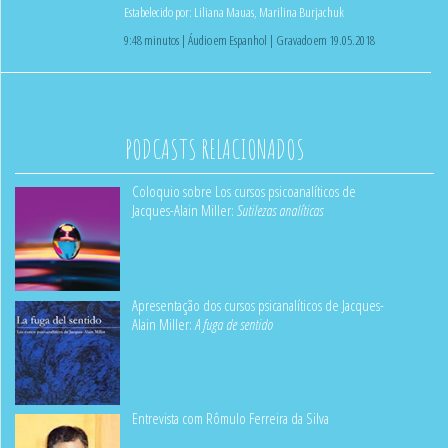
Estabelecido por:
Liliana Mauas
,
Marilina Burjachuk
9:48 minutos | Áudio em Espanhol | Gravado em 19.05.2018
PODCASTS RELACIONADOS
Coloquio sobre Los cursos psicoanalíticos de
Jacques-Alain Miller:
Sutilezas analíticas
Apresentação dos cursos psicanalíticos de Jacques-
Alain Miller:
A fuga de sentido
Entrevista com Rômulo Ferreira da Silva