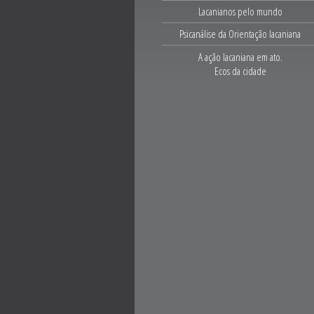
Lacanianos pelo mundo
Psicanálise da Orientação lacaniana
A ação lacaniana em ato.
Ecos da cidade