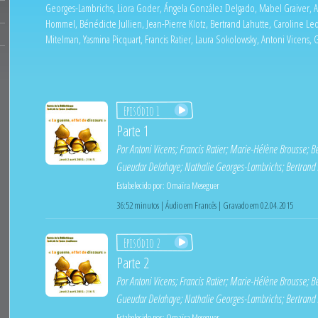
Georges-Lambrichs, Liora Goder, Ángela González Delgado, Mabel Graiver,
Hommel, Bénédicte Jullien, Jean-Pierre Klotz, Bertrand Lahutte, Caroline Led
Mitelman, Yasmina Picquart, Francis Ratier, Laura Sokolowsky, Antoni Vicens, 
Episódio 1
Parte 1
Por
Antoni Vicens
;
Francis Ratier
;
Marie-Hélène Brousse
;
Bé
Gueudar Delahaye
;
Nathalie Georges-Lambrichs
;
Bertrand 
Estabelecido por:
Omaïra Meseguer
36:52 minutos | Áudio em Francês | Gravado em 02.04.2015
Episódio 2
Parte 2
Por
Antoni Vicens
;
Francis Ratier
;
Marie-Hélène Brousse
;
Bé
Gueudar Delahaye
;
Nathalie Georges-Lambrichs
;
Bertrand 
Estabelecido por:
Omaïra Meseguer