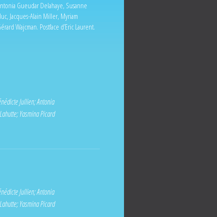
 Antonia Gueudar Delahaye, Susanne
uc, Jacques-Alain Miller, Myriam
Gérard Wajcman. Postface d’Eric Laurent.
nédicte Jullien
;
Antonia
Lahutte
;
Yasmina Picard
nédicte Jullien
;
Antonia
Lahutte
;
Yasmina Picard