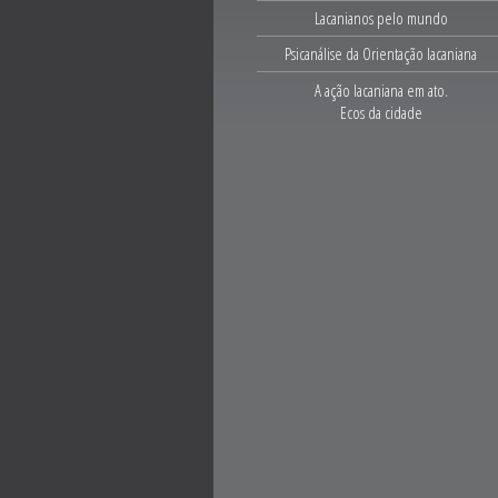
Lacanianos pelo mundo
Psicanálise da Orientação lacaniana
A ação lacaniana em ato.
Ecos da cidade