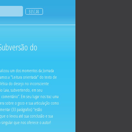
 Subversão do
ealizou um dos momentos da Jornada
amos a "Leitura orientada" do texto de
alética do desejo no inconsciente
io Laia, subvertendo, em seu
 comentário”. Em seu lugar nos traz uma
fera sobre o gozo e sua articulação como
mentar (33 parágrafos) “estão
que o levou até sua conclusão e sua
singular que nos oferece o autor!