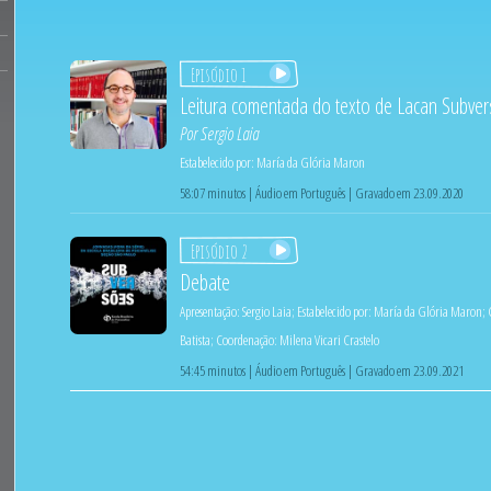
Episódio 1
Leitura comentada do texto de Lacan Subver
Por
Sergio Laia
Estabelecido por:
María da Glória Maron
58:07 minutos | Áudio em Português | Gravado em 23.09.2020
Episódio 2
Debate
Apresentação:
Sergio Laia
;
Estabelecido por:
María da Glória Maron
;
Batista
;
Coordenação:
Milena Vicari Crastelo
54:45 minutos | Áudio em Português | Gravado em 23.09.2021