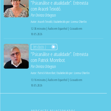
“Psicanálise e atualidade”. Entrevista
com Araceli Teixidó.
Por
Onintza Orbegozo
Autor:
Araceli Teixidó
;
Estabelecido por:
Lorena Oberlin
12:38 minutos | Áudio em Espanhol | Gravado em
10.05.2026
Episódio 2
“Psicanálise e atualidade”. Entrevista
com Patrick Monribot.
Por
Onintza Orbegozo
Autor:
Patrick Monribot
;
Estabelecido por:
Lorena Oberlin
13:16 minutos | Áudio em Espanhol | Gravado em
10.05.2026