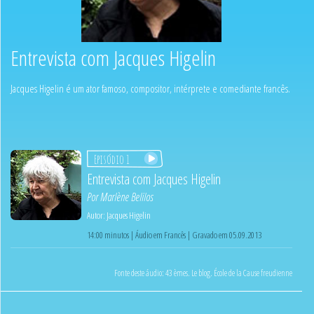
Entrevista com Jacques Higelin
Jacques Higelin é um ator famoso, compositor, intérprete e comediante francês.
Episódio 1
Entrevista com Jacques Higelin
Por
Marlène Belilos
Autor:
Jacques Higelin
14:00 minutos | Áudio em Francês | Gravado em 05.09.2013
Fonte deste áudio:
43 èmes. Le blog. École de la Cause freudienne