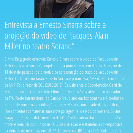
Entrevista a Ernesto Sinatra sobre a
projeção do vídeo de "Jacques-Alain
Miller no teatro Sorano”
Silvina Bragagnolo entrevista Ernesto Sinatra sobre o vídeo de “Jacques-Alain
Miller no teatro Sorano”, projetado pela primeira vez, em Buenos Aires, no dia
14 de maio passado, pelo motivo da apresentação do curso de Jacques-Alain
Miller: O Ultimíssimo Lacan. Ernesto Sinatra é psicanalista, AME da EOL e membro
da AMP. Foi diretor da EOL (2010-2012). É atualmente o Coordenador Geral de
Ensino e Docência do Instituto Clínico de Buenos Aires; além de co-fundador
da TYA (Rede Internacional do Campo Freudiano em Toxicomania e Alcoolismo).
E autor de numerosas publicações, entre elas: A racionalidade da psicanálise,
Dos conceitos aos matemas, uma nova paisagem, e, de Nós, os homens. Silvina
Bragagnolo é psicanalista, membro da EOL. Colaboradora docente do ICdeBA e
profere Seminários diurnos na EOL. Faz a seleção e é também, a co-responsável
da entrada de membros em PAUSA. Docente na UBA e na UCES. Colaboradora