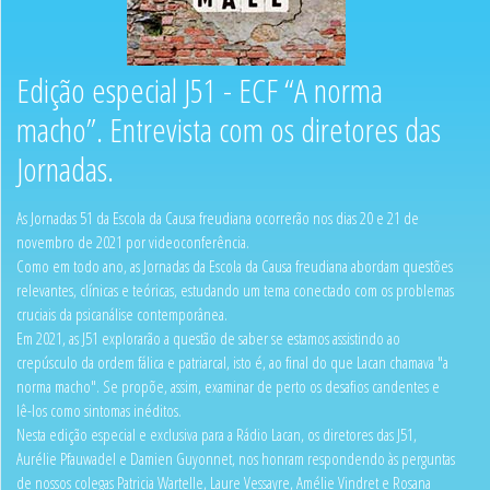
Edição especial J51 - ECF “A norma
macho”. Entrevista com os diretores das
Jornadas.
As Jornadas 51 da Escola da Causa freudiana ocorrerão nos dias 20 e 21 de
novembro de 2021 por videoconferência.
Como em todo ano, as Jornadas da Escola da Causa freudiana abordam questões
relevantes, clínicas e teóricas, estudando um tema conectado com os problemas
cruciais da psicanálise contemporânea.
Em 2021, as J51 explorarão a questão de saber se estamos assistindo ao
crepúsculo da ordem fálica e patriarcal, isto é, ao final do que Lacan chamava "a
norma macho". Se propõe, assim, examinar de perto os desafios candentes e
lê-los como sintomas inéditos.
Nesta edição especial e exclusiva para a Rádio Lacan, os diretores das J51,
Aurélie Pfauwadel e Damien Guyonnet, nos honram respondendo às perguntas
de nossos colegas Patricia Wartelle, Laure Vessayre, Amélie Vindret e Rosana