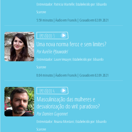
Entrevistador:
Patricia Wartelle
;
Estabelecido por:
Eduardo
Scarone
5:59 minutos | Áudio em Francês | Gravado em 02.09.2021
Episódio 3
Uma nova norma feroz e sem limites?
Por
Aurélie Pfauwadel
Entrevistador:
Laure Vessayre
;
Estabelecido por:
Eduardo
Scarone
8:04 minutos | Áudio em Francês | Gravado em 02.09.2021
Episódio 4
Masculinização das mulheres e
desvalorização do viril: paradoxo?
Por
Damien Guyonnet
Entrevistador:
Rosana Montani
;
Estabelecido por:
Eduardo
Scarone