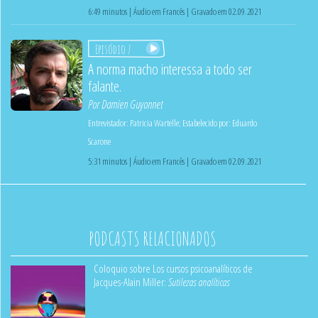
6:49 minutos | Áudio em Francês | Gravado em 02.09.2021
Episódio 7
A norma macho interessa a todo ser
falante.
Por
Damien Guyonnet
Entrevistador:
Patricia Wartelle
;
Estabelecido por:
Eduardo
Scarone
5:31 minutos | Áudio em Francês | Gravado em 02.09.2021
PODCASTS RELACIONADOS
Coloquio sobre Los cursos psicoanalíticos de
Jacques-Alain Miller:
Sutilezas analíticas