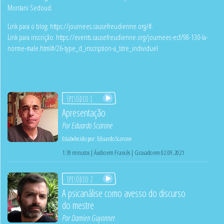
Montani Sedoud.
Link para o blog:
https://journees.causefreudienne.org/#
.
Link para inscrição:
https://events.causefreudienne.org/journees-ecf/98-130-la-
norme-male.html#/26-type_d_inscription-a_titre_individuel
Episódio 1
Apresentação
Por
Eduardo Scarone
Estabelecido por:
Eduardo Scarone
1:39 minutos | Áudio em Francês | Gravado em 02.09.2021
Episódio 2
A psicanálise como avesso do discurso
do mestre
Por
Damien Guyonnet