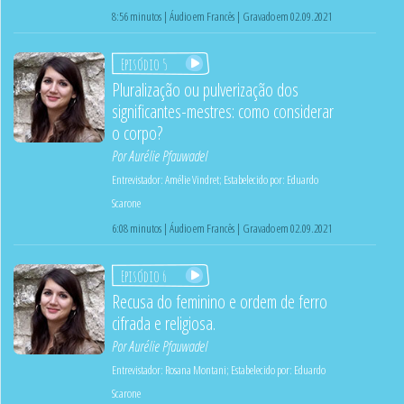
8:56 minutos | Áudio em Francês | Gravado em 02.09.2021
Episódio 5
Pluralização ou pulverização dos
significantes-mestres: como considerar
o corpo?
Por
Aurélie Pfauwadel
Entrevistador:
Amélie Vindret
;
Estabelecido por:
Eduardo
Scarone
6:08 minutos | Áudio em Francês | Gravado em 02.09.2021
Episódio 6
Recusa do feminino e ordem de ferro
cifrada e religiosa.
Por
Aurélie Pfauwadel
Entrevistador:
Rosana Montani
;
Estabelecido por:
Eduardo
Scarone