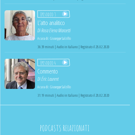
Episodio 3
L’atto analitico
Di
Rosa Elena Manzetti
A cura di:
Giuseppe Salzillo
36:39 minuti | Audio in Italiano | Registrato il 28.02.2020
Episodio 4
Commento
Di
Éric Laurent
A cura di:
Giuseppe Salzillo
31:19 minuti | Audio in Italiano | Registrato il 28.02.2020
PODCASTS RELAZIONATI