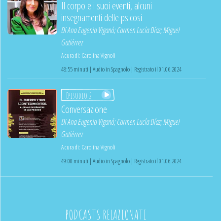
Il corpo e i suoi eventi, alcuni
insegnamenti delle psicosi
Di
Ana Eugenia Viganó
;
Carmen Lucía Díaz
;
Miguel
Gutiérrez
A cura di:
Carolina Vignoli
48:55 minuti | Audio in Spagnolo | Registrato il 01.06.2024
Episodio 2
Conversazione
Di
Ana Eugenia Viganó
;
Carmen Lucía Díaz
;
Miguel
Gutiérrez
A cura di:
Carolina Vignoli
49:00 minuti | Audio in Spagnolo | Registrato il 01.06.2024
PODCASTS RELAZIONATI