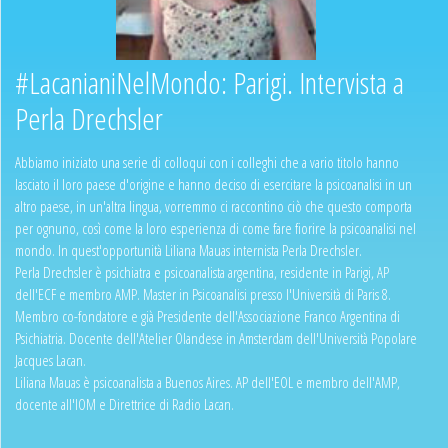
#LacanianiNelMondo: Parigi. Intervista a
Perla Drechsler
Abbiamo iniziato una serie di colloqui con i colleghi che a vario titolo hanno
lasciato il loro paese d'origine e hanno deciso di esercitare la psicoanalisi in un
altro paese, in un'altra lingua, vorremmo ci raccontino ciò che questo comporta
per ognuno, così come la loro esperienza di come fare fiorire la psicoanalisi nel
mondo. In quest'opportunità Liliana Mauas internista Perla Drechsler.
Perla Drechsler è psichiatra e psicoanalista argentina, residente in Parigi, AP
dell'ECF e membro AMP. Master in Psicoanalisi presso l'Università di Paris 8.
Membro co-fondatore e già Presidente dell'Associazione Franco Argentina di
Psichiatria. Docente dell'Atelier Olandese in Amsterdam dell'Università Popolare
Jacques Lacan.
Liliana Mauas è psicoanalista a Buenos Aires. AP dell'EOL e membro dell'AMP,
docente all'IOM e Direttrice di Radio Lacan.