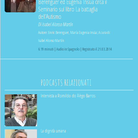
Berenguer ed Eugenia Insúa circa il
Seminario sul libro La battaglia
dell’Autismo
Di
Isabel Alonso Martín
Autore:
Enric Berenguer
,
María Eugenia Insúa
;
A cura di:
Isabel Alonso Martín
6:19 minuti | Audio in Spagnolo | Registrato il 21.03.2014
PODCASTS RELAZIONATI
Intervista a Romildo do Règo Barros
La dignità umana