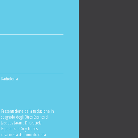
Radiofonia
Presentazione della traduzione in
spagnolo degli Otros Escritos di
Jacques Lacan . Di Graciela
Esperanza e Guy Trobas,
organizzata dal comitato della