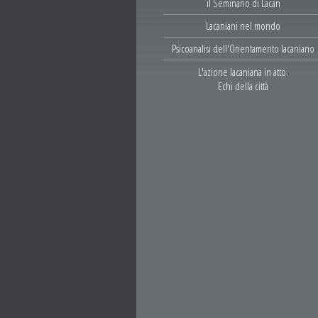
il Seminario di Lacan
Lacaniani nel mondo
Psicoanalisi dell'Orientamento lacaniano
L'azione lacaniana in atto.
Echi della città