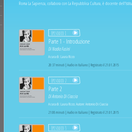
Roma La Sapienza, collabora con La Repubblica Cultura, è docente dell'Istit
Episodio 1
Parte 1 - Introduzione
Di
Nadia Fusini
A cura di:
Laura Rizzo
20:37 minuti | Audio in Italiano | Registrato il 21.01.2015
Episodio 2
Parte 2
Di
Antonio Di Ciaccia
A cura di:
Laura Rizzo
;
Autore:
Antonio Di Ciaccia
21:08 minuti | Audio in Italiano | Registrato il 21.01.2015
Episodio 3