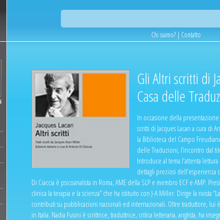
Chi siamo?
|
Contatto
Gli Altri scritti di
Casa delle Tradu
In occasione della presentazione d
scritti di Jacques Lacan a cura di A
la Biblioteca del Campo Freudiano
delle Traduzioni, l’incontro dal ti
Introduce al tema l'attenta lettura 
dettagli preziosi dell'esperienza 
Di Ciaccia è psicoanalista in Roma, AME della SLP e membro ECF e AMP. Presid
clinica la terapia e la scienza” che ha istituito con J-A Miller. Dirige la rivista 
contributi su pubblicazioni nazionali ed internazionali. Oltre traduttore, lui 
in Italia. Nadia Fusini è scrittrice, traduttrice, critica letteraria, anglista, ha in