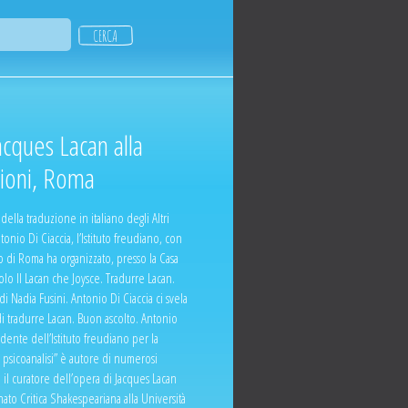
 Jacques Lacan alla
zioni, Roma
ella traduzione in italiano degli Altri
ntonio Di Ciaccia, l’Istituto freudiano, con
 di Roma ha organizzato, presso la Casa
tolo Il Lacan che Joysce. Tradurre Lacan.
di Nadia Fusini. Antonio Di Ciaccia ci svela
di tradurre Lacan. Buon ascolto. Antonio
ente dell’Istituto freudiano per la
“La psicoanalisi” è autore di numerosi
è il curatore dell’opera di Jacques Lacan
segnato Critica Shakespeariana alla Università