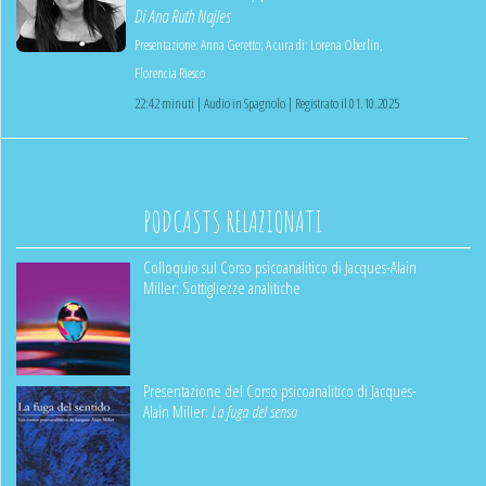
Di
Ana Ruth Najles
Presentazione:
Anna Geretto
;
A cura di:
Lorena Oberlin
,
Florencia Riesco
22:42 minuti | Audio in Spagnolo | Registrato il 01.10.2025
PODCASTS RELAZIONATI
Colloquio sul Corso psicoanalitico di Jacques-Alain
Miller: Sottigliezze analitiche
Presentazione del Corso psicoanalitico di Jacques-
Alain Miller:
La fuga del senso