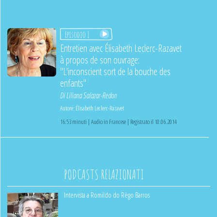
Episodio 1
Entretien avec Élisabeth Leclerc-Razavet
à propos de son ouvrage:
"L'inconscient sort de la bouche des
enfants"
Di
Liliana Salazar-Redon
Autore:
Élisabeth Leclerc-Razavet
16:53 minuti | Audio in Francese | Registrato il 10.06.2014
PODCASTS RELAZIONATI
Intervista a Romildo do Règo Barros