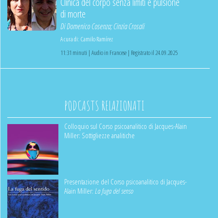
Clinica del corpo senza limiti e pulsione
di morte
Di
Domenico Cosenza
;
Cinzia Crosali
A cura di:
Camilo Ramírez
11:31 minuti | Audio in Francese | Registrato il 24.09.2025
PODCASTS RELAZIONATI
Colloquio sul Corso psicoanalitico di Jacques-Alain
Miller: Sottigliezze analitiche
Presentazione del Corso psicoanalitico di Jacques-
Alain Miller:
La fuga del senso