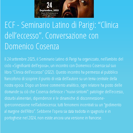
ECF - Seminario Latino di Parigi: “Clinica
dell’eccesso”. Conversazione con
Domenico Cosenza
Il 24 settembre 2025, il Seminario Latino di Parigi ha organizzato, nell’ambito del
ciclo «Significanti dell’epoca», un incontro con Domenico Cosenza sul suo
libro “Clinica dell’eccesso” (2022). Questo incontro ha permesso al pubblico
francofono di scoprire il punto di vista dell’autore su un tema centrale della
nostra epoca. Dopo un breve commento analitico, ogni relatore ha posto delle
domande su ciò che Cosenza definisce i “nuovi sintomi”: patologie dell’eccesso,
disturbi alimentari, dipendenze e le dinamiche di disconnessione-
iperconnessione nell’adolescenza; tutti fenomeni incentrati su un “godimento
al margine dell’Altro”. Sebbene l’opera sia stata tradotta in spagnolo e in
portoghese nel 2024, non esiste ancora una versione in francese.