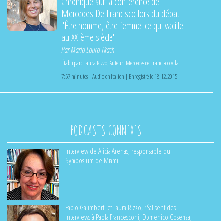
Chronique sur la conférence de
Mercedes De Francisco lors du débat
"Être homme, être femme: ce qui vacille
au XXIème siècle"
Par
Maria Laura Tkach
Établi par:
Laura Rizzo
;
Auteur:
Mercedes de Francisco Vila
7:57 minutes | Audio en Italien | Enregistré le 18.12.2015
PODCASTS CONNEXES
Interview de Alicia Arenas, responsable du
Symposium de Miami
Fabio Galimberti et Laura Rizzo, réalisent des
interviews à Paola Francesconi, Domenico Cosenza,