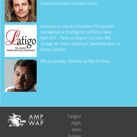
Dominique Holvoet et Antoni Vicens.
Interviews au nom de la Fondation The Lacanian
Transatlántica de Investigación (LATIGO) à Dalila
Arpin (ECF – Paris) et à Raquel Cors Ulloa (NEL –
Santiago de Chile), réalisés par Omaïra Meseguer et
Gleuza Salomon.
Affectio societatis. Interview de Marcelo Veras
Espagnol
Anglais
Italien
Portugais