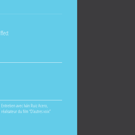
ffect
Entretien avec Iván Ruiz Acero,
réalisateur du film “D’autres voix”