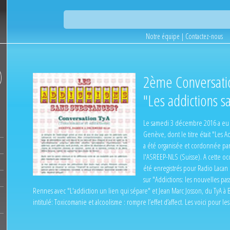
Notre équipe
|
Contactez-nous
2ème Conversati
"Les addictions s
Le samedi 3 décembre 2016 a eu 
Genève, dont le titre était "Les A
a été organisée et cordonnée pa
l'ASREEP-NLS (Suisse). A cette occ
été enregistrés pour Radio Lacan :
sur "Addictions: les nouvelles pas
Rennes avec "L'addiction un lien qui sépare" et Jean Marc Josson, du TyA à Br
intitulé: Toxicomanie et alcoolisme : rompre l’effet d’affect. Les voici pour le