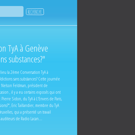
on TyA à Genève
ans substances?"
lieu la 2ème Conversation TyA à
ddictions sans substances? Cette journée
r Nelson Feldman, président de
asion , il y a eu certains exposés qui ont
 Pierre Sidon, du TyA à L'Envers de Paris,
sions?", Eric Taillandier, membre du TyA
uxelles, qui a présenté un travail
s auditeurs de Radio Lacan....