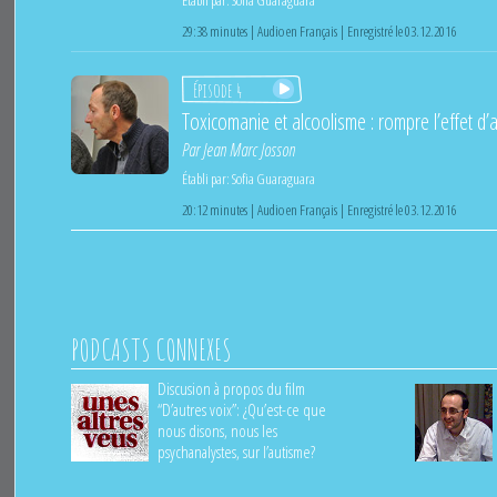
Établi par:
Sofia Guaraguara
29:38 minutes | Audio en Français | Enregistré le 03.12.2016
Épisode 4
Toxicomanie et alcoolisme : rompre l’effet d’a
Par
Jean Marc Josson
Établi par:
Sofia Guaraguara
20:12 minutes | Audio en Français | Enregistré le 03.12.2016
PODCASTS CONNEXES
Discusion à propos du film
“D’autres voix”: ¿Qu’est-ce que
nous disons, nous les
psychanalystes, sur l’autisme?