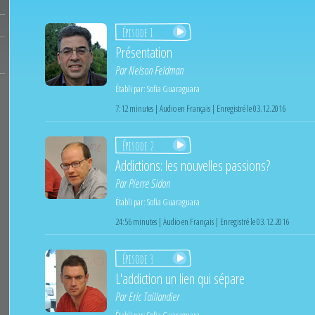
Épisode 1
Présentation
Par
Nelson Feldman
Établi par:
Sofia Guaraguara
7:12 minutes | Audio en Français | Enregistré le 03.12.2016
Épisode 2
Addictions: les nouvelles passions?
Par
Pierre Sidon
Établi par:
Sofia Guaraguara
24:56 minutes | Audio en Français | Enregistré le 03.12.2016
Épisode 3
L'addiction un lien qui sépare
Par
Eric Taillandier