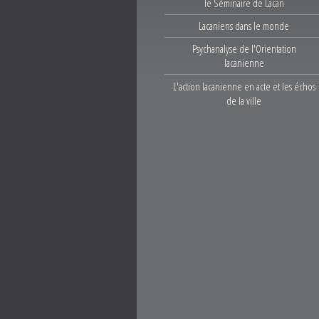
le Séminaire de Lacan
Lacaniens dans le monde
Psychanalyse de l'Orientation
lacanienne
L'action lacanienne en acte et les échos
de la ville