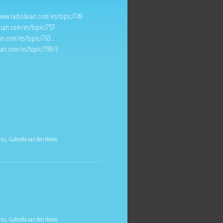
www.radiolacan.com/es/topic/749
acan.com/es/topic/757
an.com/es/topic/763
.
acan.com/es/topic/799/3
ruz
,
Gabriela van den Hoven
ruz
,
Gabriela van den Hoven