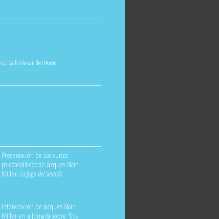
ruz
,
Gabriela van den Hoven
Presentación de Los cursos
psicoanalíticos de Jacques-Alain
Miller:
La fuga del sentido
Intervención de Jacques-Alain
Miller en la Jornada sobre "Los