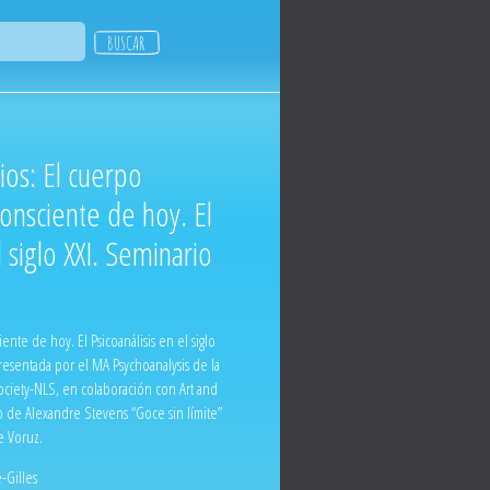
ios: El cuerpo
consciente de hoy. El
l siglo XXI. Seminario
ente de hoy. El Psicoanálisis en el siglo
resentada por el MA Psychoanalysis de la
ociety-NLS, en colaboración con Art and
io de Alexandre Stevens “Goce sin límite”
e Voruz.
-Gilles