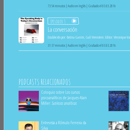
73:54 minutos | Audio en Inglés | Grabado el 03.03.2016
Episodio 3
La conversación
Establecido por:
Betina Ganim
,
Gali Weinstein
;
Editor:
Véronique Vo
31:37 minutos | Audio en Inglés | Grabado el 03.03.2016
PODCASTS RELACIONADOS
Coloquio sobre Los cursos
psicoanalíticos de Jacques-Alain
Miller:
Sutilezas analíticas
Entrevista a Rômulo Ferreira da
Silva