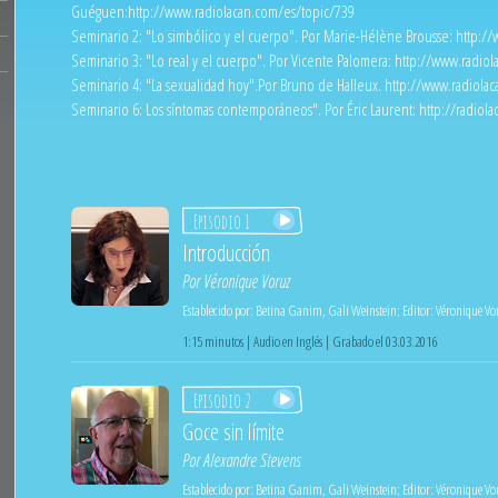
Guéguen:
http://www.radiolacan.com/es/topic/739
Seminario 2: "Lo simbólico y el cuerpo". Por Marie-Hélène Brousse:
http://
Seminario 3: "Lo real y el cuerpo". Por Vicente Palomera:
http://www.radiol
Seminario 4: "La sexualidad hoy".Por Bruno de Halleux.
http://www.radiolac
Seminario 6: Los síntomas contemporáneos". Por Éric Laurent:
http://radiol
Episodio 1
Introducción
Por
Véronique Voruz
Establecido por:
Betina Ganim
,
Gali Weinstein
;
Editor:
Véronique Vo
1:15 minutos | Audio en Inglés | Grabado el 03.03.2016
Episodio 2
Goce sin límite
Por
Alexandre Stevens
Establecido por:
Betina Ganim
,
Gali Weinstein
;
Editor:
Véronique Vo