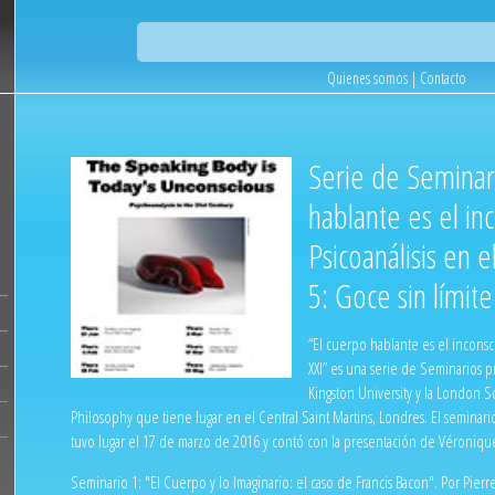
Quienes somos
|
Contacto
Serie de Seminar
hablante es el in
Psicoanálisis en e
5: Goce sin límite
“El cuerpo hablante es el inconsci
XXI” es una serie de Seminarios p
Kingston University y la London S
Philosophy que tiene lugar en el Central Saint Martins, Londres. El seminar
tuvo lugar el 17 de marzo de 2016 y contó con la presentación de Véroniqu
Seminario 1: "El Cuerpo y lo Imaginario: el caso de Francis Bacon". Por Pierre