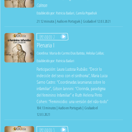
Calmon
Establecido por:
Patricia Badari
,
Camila Popadiuk
21:12 minutos | Audio en Portugués | Grabado el 12.03.2021
Episodio 2
Plenaria I
Coordina:
Maria do Carmo Dias Batista
,
Heloísa Caldas
;
Establecido por:
Patricia Badari
Participación: Laura Lustosa Rubião: “Decir lo
indecicle del sexo con el sinthoma”, Maria Luiza
Sarno Castro: “Coordinadas lacanianas sobre lo
infamiliar”, Gilson Iannini: “Clorinda, paradigma
del feminino Infamiliar” e Ruth Helena Pinto
Cohen: “Feminicidio: una versión del não-todo”
104:13 minutos | Audio en Portugués | Grabado el
12.03.2021
Episodio 3