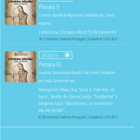
Plenaria II
Coordina:
Romildo do Rêgo Barros
;
Establecido por:
Camila
Popadiuk
Conferencia: Christiane Alberti “El Otro femenino”
58:13 minutos | Audio en Portugués | Grabado el 12.03.2021
Episodio 4
Plenaria III
Coordina:
Ram Avraham Mandil
,
Glacy Gorski
;
Establecido
por:
Jovita Carneiro de Lima
Participación: Flávia Cêra: “Decir lo indecible: un
hacer”, Niraldo de Oliveira Santos: “Transfamiliar” y
Margarida Assad: “Masculinismo, un movimiento
más allá del falo”.
87:00 minutos | Audio en Portugués | Grabado el 12.03.2021